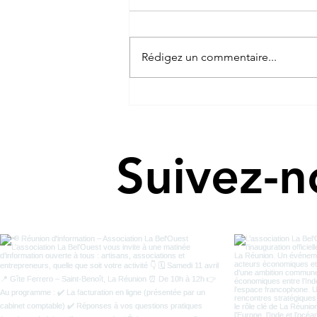
Rédigez un commentaire...
La Bel’Ouest s’ouvre au Sud :
bienvenue à nos nouveaux
adhérents !
Suivez-n