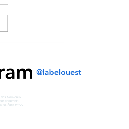
r de l'Ouest
gram
@labelouest