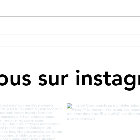
Leade
"Itinéraire d’un compère" : une vie
de résilience et de partage
ous sur insta