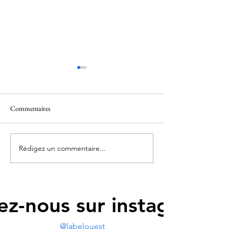
Commentaires
Leader de l'Ouest
Rédigez un commentaire...
"Itinéraire d’un compère" : une
vie de résilience et de partage
ez-nous sur instagram
@labelouest