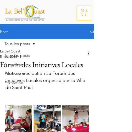
ME
NU
Post
Tous les posts
La Bel'Ouest
Tous les posts
5 nov. 2016
Forum des Initiatives Locales
Actualités
Notre participation au Forum des 
Événement
Initiatives Locales organisé par 
La Ville 
Formation
de Saint-Paul